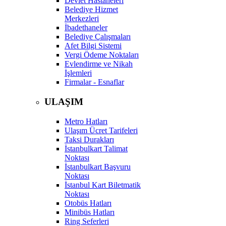
Devlet Hastaneleri
Belediye Hizmet
Merkezleri
İbadethaneler
Belediye Çalışmaları
Afet Bilgi Sistemi
Vergi Ödeme Noktaları
Evlendirme ve Nikah
İşlemleri
Firmalar - Esnaflar
ULAŞIM
Metro Hatları
Ulaşım Ücret Tarifeleri
Taksi Durakları
İstanbulkart Talimat
Noktası
İstanbulkart Başvuru
Noktası
İstanbul Kart Biletmatik
Noktası
Otobüs Hatları
Minibüs Hatları
Ring Seferleri