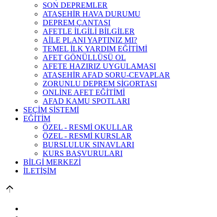
SON DEPREMLER
ATAŞEHİR HAVA DURUMU
DEPREM ÇANTASI
AFETLE İLGİLİ BİLGİLER
AİLE PLANI YAPTINIZ MI?
TEMEL İLK YARDIM EĞİTİMİ
AFET GÖNÜLLÜSÜ OL
AFETE HAZIRIZ UYGULAMASI
ATAŞEHİR AFAD SORU-CEVAPLAR
ZORUNLU DEPREM SİGORTASI
ONLİNE AFET EĞİTİMİ
AFAD KAMU SPOTLARI
SEÇİM SİSTEMİ
EĞİTİM
ÖZEL - RESMİ OKULLAR
ÖZEL - RESMİ KURSLAR
BURSLULUK SINAVLARI
KURS BAŞVURULARI
BİLGİ MERKEZİ
İLETİŞİM