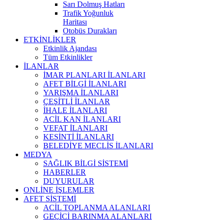
Sarı Dolmuş Hatları
Trafik Yoğunluk
Haritası
Otobüs Durakları
ETKİNLİKLER
Etkinlik Ajandası
Tüm Etkinlikler
İLANLAR
İMAR PLANLARI İLANLARI
AFET BİLGİ İLANLARI
YARIŞMA İLANLARI
ÇEŞİTLİ İLANLAR
İHALE İLANLARI
ACİL KAN İLANLARI
VEFAT İLANLARI
KESİNTİ İLANLARI
BELEDİYE MECLİS İLANLARI
MEDYA
SAĞLIK BİLGİ SİSTEMİ
HABERLER
DUYURULAR
ONLİNE İŞLEMLER
AFET SİSTEMİ
ACİL TOPLANMA ALANLARI
GEÇİCİ BARINMA ALANLARI