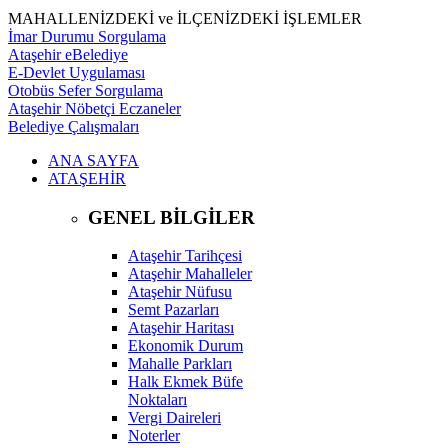
MAHALLENİZDEKİ ve İLÇENİZDEKİ İŞLEMLER
İmar Durumu Sorgulama
Ataşehir eBelediye
E-Devlet Uygulaması
Otobüs Sefer Sorgulama
Ataşehir Nöbetçi Eczaneler
Belediye Çalışmaları
ANA SAYFA
ATAŞEHİR
GENEL BİLGİLER
Ataşehir Tarihçesi
Ataşehir Mahalleler
Ataşehir Nüfusu
Semt Pazarları
Ataşehir Haritası
Ekonomik Durum
Mahalle Parkları
Halk Ekmek Büfe
Noktaları
Vergi Daireleri
Noterler