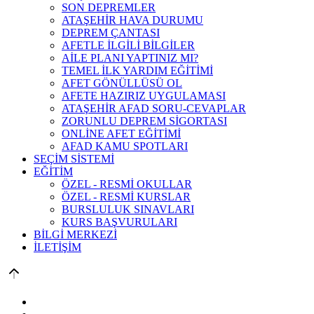
SON DEPREMLER
ATAŞEHİR HAVA DURUMU
DEPREM ÇANTASI
AFETLE İLGİLİ BİLGİLER
AİLE PLANI YAPTINIZ MI?
TEMEL İLK YARDIM EĞİTİMİ
AFET GÖNÜLLÜSÜ OL
AFETE HAZIRIZ UYGULAMASI
ATAŞEHİR AFAD SORU-CEVAPLAR
ZORUNLU DEPREM SİGORTASI
ONLİNE AFET EĞİTİMİ
AFAD KAMU SPOTLARI
SEÇİM SİSTEMİ
EĞİTİM
ÖZEL - RESMİ OKULLAR
ÖZEL - RESMİ KURSLAR
BURSLULUK SINAVLARI
KURS BAŞVURULARI
BİLGİ MERKEZİ
İLETİŞİM