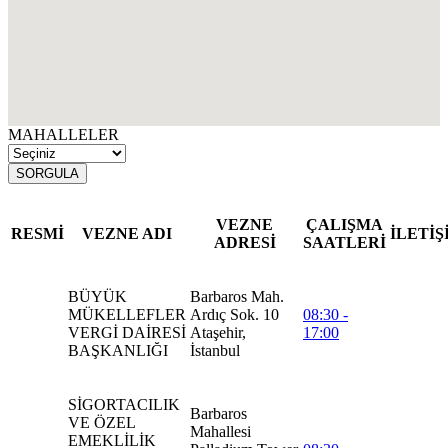
MAHALLELER
SORGULA
VEZNE
ÇALIŞMA
RESMİ
VEZNE ADI
İLETİŞ
ADRESİ
SAATLERİ
BÜYÜK
Barbaros Mah.
MÜKELLEFLER
Ardıç Sok. 10
08:30 -
VERGİ DAİRESİ
Ataşehir,
17:00
BAŞKANLIĞI
İstanbul
SİGORTACILIK
Barbaros
VE ÖZEL
Mahallesi
EMEKLİLİK