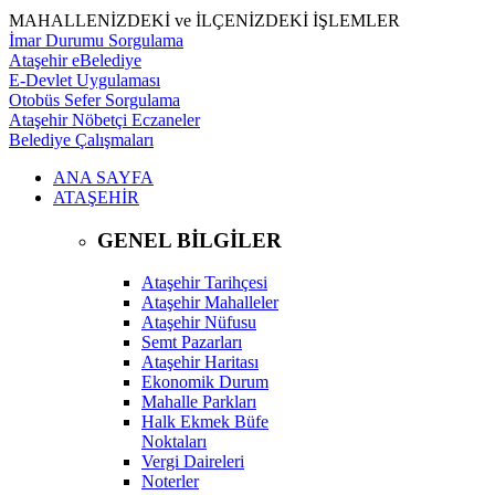
MAHALLENİZDEKİ ve İLÇENİZDEKİ İŞLEMLER
İmar Durumu Sorgulama
Ataşehir eBelediye
E-Devlet Uygulaması
Otobüs Sefer Sorgulama
Ataşehir Nöbetçi Eczaneler
Belediye Çalışmaları
ANA SAYFA
ATAŞEHİR
GENEL BİLGİLER
Ataşehir Tarihçesi
Ataşehir Mahalleler
Ataşehir Nüfusu
Semt Pazarları
Ataşehir Haritası
Ekonomik Durum
Mahalle Parkları
Halk Ekmek Büfe
Noktaları
Vergi Daireleri
Noterler