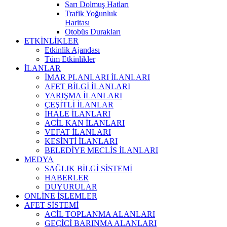
Sarı Dolmuş Hatları
Trafik Yoğunluk
Haritası
Otobüs Durakları
ETKİNLİKLER
Etkinlik Ajandası
Tüm Etkinlikler
İLANLAR
İMAR PLANLARI İLANLARI
AFET BİLGİ İLANLARI
YARIŞMA İLANLARI
ÇEŞİTLİ İLANLAR
İHALE İLANLARI
ACİL KAN İLANLARI
VEFAT İLANLARI
KESİNTİ İLANLARI
BELEDİYE MECLİS İLANLARI
MEDYA
SAĞLIK BİLGİ SİSTEMİ
HABERLER
DUYURULAR
ONLİNE İŞLEMLER
AFET SİSTEMİ
ACİL TOPLANMA ALANLARI
GEÇİCİ BARINMA ALANLARI