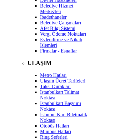
Devlet Hastaneleri
Belediye Hizmet
Merkezleri
İbadethaneler
Belediye Çalışmaları
Afet Bilgi Sistemi
Vergi Ödeme Noktaları
Evlendirme ve Nikah
İşlemleri
Firmalar - Esnaflar
ULAŞIM
Metro Hatları
Ulaşım Ücret Tarifeleri
Taksi Durakları
İstanbulkart Talimat
Noktası
İstanbulkart Başvuru
Noktası
İstanbul Kart Biletmatik
Noktası
Otobüs Hatları
Minibüs Hatları
Ring Seferleri