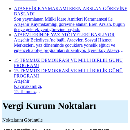
ATAŞEHİR KAYMAKAMI EREN ARSLAN GÖREVİNE
BAŞLADI
Son yayımlanan Mülki İdare Amirleri Kararnamesi ile
Ataşehir Kaymakamlığı görevine atanan Eren Arslan, bugün
ilçeye gelerek yeni görevine başladı.
ATAEVLERİNDE YAZ ATÖLYELERİ BAŞLIYOR
Ataşehir Belediyesi’ne bağlı Ataevleri Sosyal Hizmet
Merkezleri, yaz döneminde çocuklara yönelik eğitici ve
eğlenceli atölye programları düzenliyor. İçerenköy Ataevi
Sosyal Hizmet Merkezi’nde gerçekleştirilecek yaz atölyeleri
15 TEMMUZ DEMOKRASİ VE MİLLİ BİRLİK GÜNÜ
kapsamında çocuklar hem yeni beceriler kazanacak hem de
PROGRAMI
keyifli bir yaz dönemi geçirecek.
15 TEMMUZ DEMOKRASİ VE MİLLİ BİRLİK GÜNÜ
PROGRAMI
Ataşehir
Kaymakamlığı,
15 Temmuz
Demokrasi ve
Millî Birlik
Vergi Kurum Noktaları
Günü
kapsamında
düzenlenecek
Noktalarını Görüntüle
anma
programının