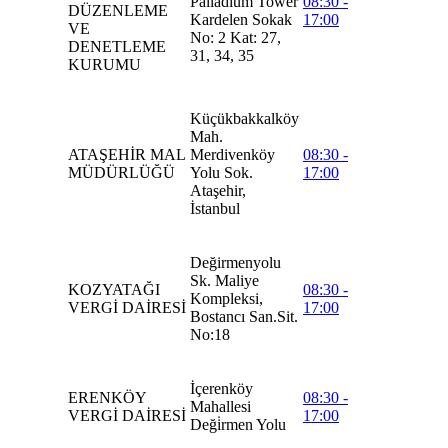
Palladium Tower
08:30 -
DÜZENLEME
Kardelen Sokak
17:00
VE
No: 2 Kat: 27,
DENETLEME
31, 34, 35
KURUMU
Küçükbakkalköy
Mah.
ATAŞEHİR MAL
Merdivenköy
08:30 -
MÜDÜRLÜĞÜ
Yolu Sok.
17:00
Ataşehir,
İstanbul
Değirmenyolu
Sk. Maliye
KOZYATAĞI
08:30 -
Kompleksi,
VERGİ DAİRESİ
17:00
Bostancı San.Sit.
No:18
İçerenköy
ERENKÖY
08:30 -
Mahallesi
VERGİ DAİRESİ
17:00
Deği̇rmen Yolu