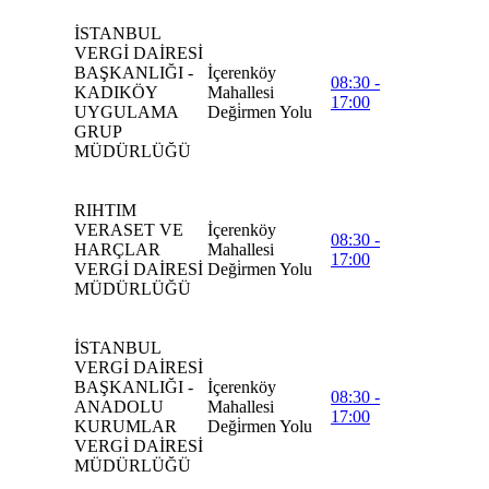
İSTANBUL
VERGİ DAİRESİ
BAŞKANLIĞI -
İçerenköy
08:30 -
KADIKÖY
Mahallesi
17:00
UYGULAMA
Deği̇rmen Yolu
GRUP
MÜDÜRLÜĞÜ
RIHTIM
VERASET VE
İçerenköy
08:30 -
HARÇLAR
Mahallesi
17:00
VERGİ DAİRESİ
Deği̇rmen Yolu
MÜDÜRLÜĞÜ
İSTANBUL
VERGİ DAİRESİ
BAŞKANLIĞI -
İçerenköy
08:30 -
ANADOLU
Mahallesi
17:00
KURUMLAR
Deği̇rmen Yolu
VERGİ DAİRESİ
MÜDÜRLÜĞÜ