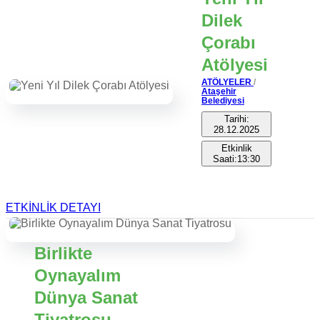
Dilek
Çorabı
Atölyesi
ATÖLYELER
/
Ataşehir
Belediyesi
Tarihi:
28.12.2025
Etkinlik
Saati:13:30
ETKİNLİK DETAYI
Birlikte
Oynayalım
Dünya Sanat
Tiyatrosu