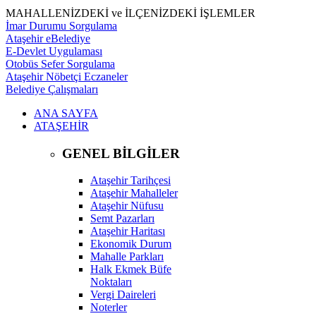
MAHALLENİZDEKİ ve İLÇENİZDEKİ İŞLEMLER
İmar Durumu Sorgulama
Ataşehir eBelediye
E-Devlet Uygulaması
Otobüs Sefer Sorgulama
Ataşehir Nöbetçi Eczaneler
Belediye Çalışmaları
ANA SAYFA
ATAŞEHİR
GENEL BİLGİLER
Ataşehir Tarihçesi
Ataşehir Mahalleler
Ataşehir Nüfusu
Semt Pazarları
Ataşehir Haritası
Ekonomik Durum
Mahalle Parkları
Halk Ekmek Büfe
Noktaları
Vergi Daireleri
Noterler