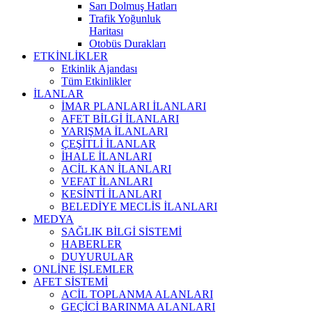
Sarı Dolmuş Hatları
Trafik Yoğunluk
Haritası
Otobüs Durakları
ETKİNLİKLER
Etkinlik Ajandası
Tüm Etkinlikler
İLANLAR
İMAR PLANLARI İLANLARI
AFET BİLGİ İLANLARI
YARIŞMA İLANLARI
ÇEŞİTLİ İLANLAR
İHALE İLANLARI
ACİL KAN İLANLARI
VEFAT İLANLARI
KESİNTİ İLANLARI
BELEDİYE MECLİS İLANLARI
MEDYA
SAĞLIK BİLGİ SİSTEMİ
HABERLER
DUYURULAR
ONLİNE İŞLEMLER
AFET SİSTEMİ
ACİL TOPLANMA ALANLARI
GEÇİCİ BARINMA ALANLARI