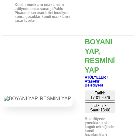
Kübist masklara odaklanılan
atölyede önce sanatçı Pablo
Picasso’nun eserlerini inceliyor
sonra çocuklar kendi masklarını
tasarlıyorlar.
BOYANI
YAP,
RESMİNİ
YAP
ATÖLYELER
/
Ataşehir
Belediyesi
Tarihi:
17.01.2026
Etkinlik
Saati:13:00
Bu atölyede
çocuklar, kola
kağıdı tekniğinde
kendi
hazırladıkları