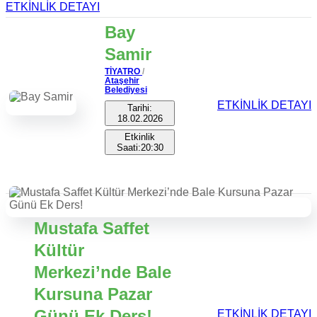
ETKİNLİK DETAYI
Bay
Samir
TİYATRO
/
Ataşehir
Belediyesi
ETKİNLİK DETAYI
Tarihi:
18.02.2026
Etkinlik
Saati:20:30
Mustafa Saffet
Kültür
Merkezi’nde Bale
Kursuna Pazar
Günü Ek Ders!
ETKİNLİK DETAYI