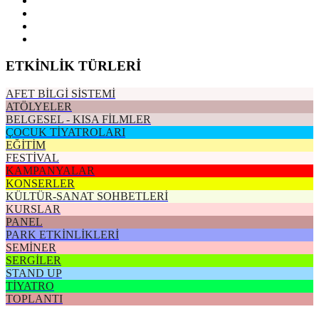
ETKİNLİK TÜRLERİ
AFET BİLGİ SİSTEMİ
ATÖLYELER
BELGESEL - KISA FİLMLER
ÇOCUK TİYATROLARI
EĞİTİM
FESTİVAL
KAMPANYALAR
KONSERLER
KÜLTÜR-SANAT SOHBETLERİ
KURSLAR
PANEL
PARK ETKİNLİKLERİ
SEMİNER
SERGİLER
STAND UP
TİYATRO
TOPLANTI