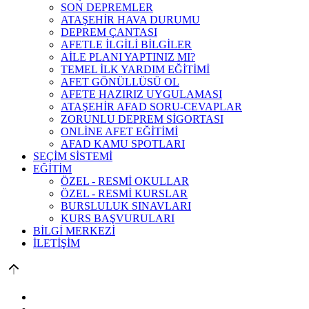
SON DEPREMLER
ATAŞEHİR HAVA DURUMU
DEPREM ÇANTASI
AFETLE İLGİLİ BİLGİLER
AİLE PLANI YAPTINIZ MI?
TEMEL İLK YARDIM EĞİTİMİ
AFET GÖNÜLLÜSÜ OL
AFETE HAZIRIZ UYGULAMASI
ATAŞEHİR AFAD SORU-CEVAPLAR
ZORUNLU DEPREM SİGORTASI
ONLİNE AFET EĞİTİMİ
AFAD KAMU SPOTLARI
SEÇİM SİSTEMİ
EĞİTİM
ÖZEL - RESMİ OKULLAR
ÖZEL - RESMİ KURSLAR
BURSLULUK SINAVLARI
KURS BAŞVURULARI
BİLGİ MERKEZİ
İLETİŞİM