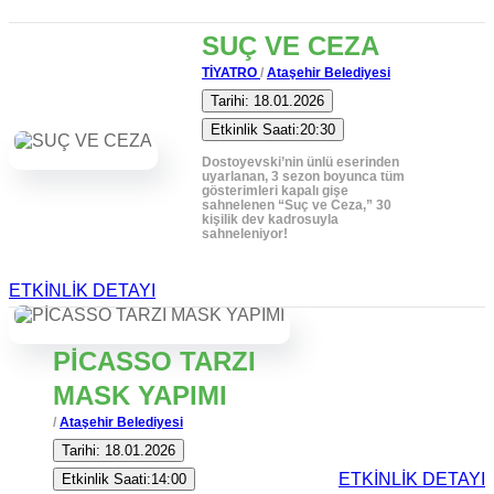
SUÇ VE CEZA
TİYATRO
/
Ataşehir Belediyesi
Tarihi: 18.01.2026
Etkinlik Saati:20:30
Dostoyevski’nin ünlü eserinden
uyarlanan, 3 sezon boyunca tüm
gösterimleri kapalı gişe
sahnelenen “Suç ve Ceza,” 30
kişilik dev kadrosuyla
sahneleniyor!
ETKİNLİK DETAYI
PİCASSO TARZI
MASK YAPIMI
/
Ataşehir Belediyesi
Tarihi: 18.01.2026
ETKİNLİK DETAYI
Etkinlik Saati:14:00