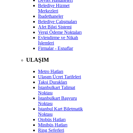
Devlet Hastaneleri
Belediye Hizmet
Merkezleri
İbadethaneler
Belediye Çalışmaları
Afet Bilgi Sistemi
Vergi Ödeme Noktaları
Evlendirme ve Nikah
İşlemleri
Firmalar - Esnaflar
ULAŞIM
Metro Hatları
Ulaşım Ücret Tarifeleri
Taksi Durakları
İstanbulkart Talimat
Noktası
İstanbulkart Başvuru
Noktası
İstanbul Kart Biletmatik
Noktası
Otobüs Hatları
Minibüs Hatları
Ring Seferleri