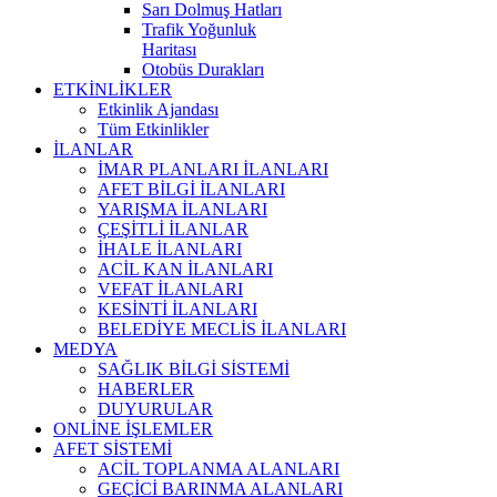
Sarı Dolmuş Hatları
Trafik Yoğunluk
Haritası
Otobüs Durakları
ETKİNLİKLER
Etkinlik Ajandası
Tüm Etkinlikler
İLANLAR
İMAR PLANLARI İLANLARI
AFET BİLGİ İLANLARI
YARIŞMA İLANLARI
ÇEŞİTLİ İLANLAR
İHALE İLANLARI
ACİL KAN İLANLARI
VEFAT İLANLARI
KESİNTİ İLANLARI
BELEDİYE MECLİS İLANLARI
MEDYA
SAĞLIK BİLGİ SİSTEMİ
HABERLER
DUYURULAR
ONLİNE İŞLEMLER
AFET SİSTEMİ
ACİL TOPLANMA ALANLARI
GEÇİCİ BARINMA ALANLARI