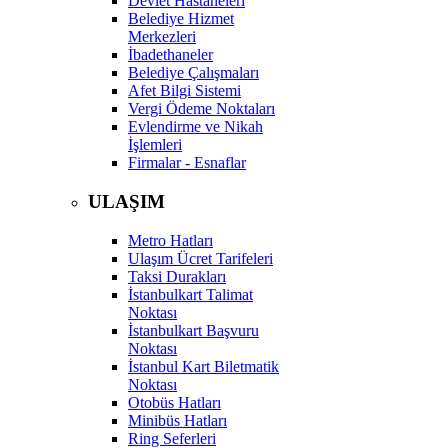
Devlet Hastaneleri
Belediye Hizmet
Merkezleri
İbadethaneler
Belediye Çalışmaları
Afet Bilgi Sistemi
Vergi Ödeme Noktaları
Evlendirme ve Nikah
İşlemleri
Firmalar - Esnaflar
ULAŞIM
Metro Hatları
Ulaşım Ücret Tarifeleri
Taksi Durakları
İstanbulkart Talimat
Noktası
İstanbulkart Başvuru
Noktası
İstanbul Kart Biletmatik
Noktası
Otobüs Hatları
Minibüs Hatları
Ring Seferleri