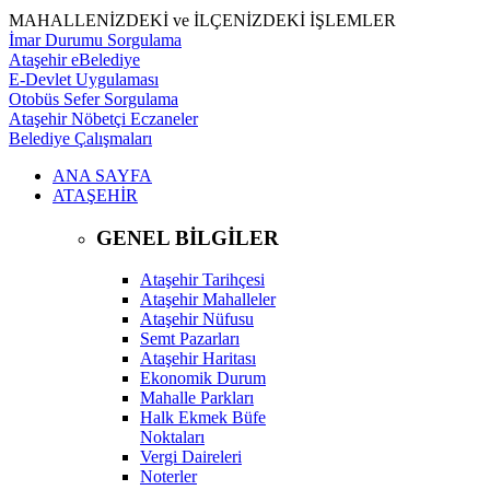
MAHALLENİZDEKİ ve İLÇENİZDEKİ İŞLEMLER
İmar Durumu Sorgulama
Ataşehir eBelediye
E-Devlet Uygulaması
Otobüs Sefer Sorgulama
Ataşehir Nöbetçi Eczaneler
Belediye Çalışmaları
ANA SAYFA
ATAŞEHİR
GENEL BİLGİLER
Ataşehir Tarihçesi
Ataşehir Mahalleler
Ataşehir Nüfusu
Semt Pazarları
Ataşehir Haritası
Ekonomik Durum
Mahalle Parkları
Halk Ekmek Büfe
Noktaları
Vergi Daireleri
Noterler