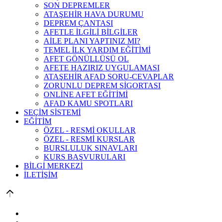
SON DEPREMLER
ATAŞEHİR HAVA DURUMU
DEPREM ÇANTASI
AFETLE İLGİLİ BİLGİLER
AİLE PLANI YAPTINIZ MI?
TEMEL İLK YARDIM EĞİTİMİ
AFET GÖNÜLLÜSÜ OL
AFETE HAZIRIZ UYGULAMASI
ATAŞEHİR AFAD SORU-CEVAPLAR
ZORUNLU DEPREM SİGORTASI
ONLİNE AFET EĞİTİMİ
AFAD KAMU SPOTLARI
SEÇİM SİSTEMİ
EĞİTİM
ÖZEL - RESMİ OKULLAR
ÖZEL - RESMİ KURSLAR
BURSLULUK SINAVLARI
KURS BAŞVURULARI
BİLGİ MERKEZİ
İLETİŞİM