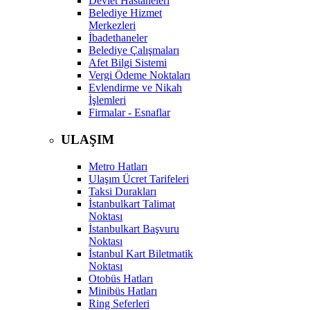
Devlet Hastaneleri
Belediye Hizmet
Merkezleri
İbadethaneler
Belediye Çalışmaları
Afet Bilgi Sistemi
Vergi Ödeme Noktaları
Evlendirme ve Nikah
İşlemleri
Firmalar - Esnaflar
ULAŞIM
Metro Hatları
Ulaşım Ücret Tarifeleri
Taksi Durakları
İstanbulkart Talimat
Noktası
İstanbulkart Başvuru
Noktası
İstanbul Kart Biletmatik
Noktası
Otobüs Hatları
Minibüs Hatları
Ring Seferleri