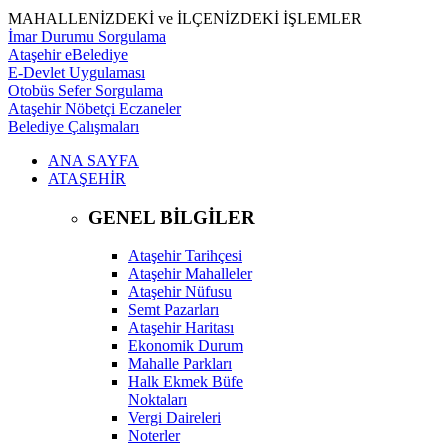
MAHALLENİZDEKİ ve İLÇENİZDEKİ İŞLEMLER
İmar Durumu Sorgulama
Ataşehir eBelediye
E-Devlet Uygulaması
Otobüs Sefer Sorgulama
Ataşehir Nöbetçi Eczaneler
Belediye Çalışmaları
ANA SAYFA
ATAŞEHİR
GENEL BİLGİLER
Ataşehir Tarihçesi
Ataşehir Mahalleler
Ataşehir Nüfusu
Semt Pazarları
Ataşehir Haritası
Ekonomik Durum
Mahalle Parkları
Halk Ekmek Büfe
Noktaları
Vergi Daireleri
Noterler