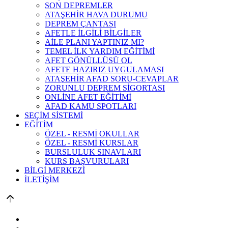
SON DEPREMLER
ATAŞEHİR HAVA DURUMU
DEPREM ÇANTASI
AFETLE İLGİLİ BİLGİLER
AİLE PLANI YAPTINIZ MI?
TEMEL İLK YARDIM EĞİTİMİ
AFET GÖNÜLLÜSÜ OL
AFETE HAZIRIZ UYGULAMASI
ATAŞEHİR AFAD SORU-CEVAPLAR
ZORUNLU DEPREM SİGORTASI
ONLİNE AFET EĞİTİMİ
AFAD KAMU SPOTLARI
SEÇİM SİSTEMİ
EĞİTİM
ÖZEL - RESMİ OKULLAR
ÖZEL - RESMİ KURSLAR
BURSLULUK SINAVLARI
KURS BAŞVURULARI
BİLGİ MERKEZİ
İLETİŞİM