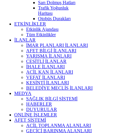
Sarı Dolmuş Hatları
Trafik Yoğunluk
Haritası
Otobüs Durakları
ETKİNLİKLER
Etkinlik Ajandası
Tüm Etkinlikler
İLANLAR
İMAR PLANLARI İLANLARI
AFET BİLGİ İLANLARI
YARIŞMA İLANLARI
ÇEŞİTLİ İLANLAR
İHALE İLANLARI
ACİL KAN İLANLARI
VEFAT İLANLARI
KESİNTİ İLANLARI
BELEDİYE MECLİS İLANLARI
MEDYA
SAĞLIK BİLGİ SİSTEMİ
HABERLER
DUYURULAR
ONLİNE İŞLEMLER
AFET SİSTEMİ
ACİL TOPLANMA ALANLARI
GEÇİCİ BARINMA ALANLARI