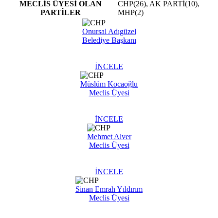
MECLİS ÜYESİ OLAN
CHP(26), AK PARTİ(10),
PARTİLER
MHP(2)
Onursal Adıgüzel
Belediye Başkanı
İNCELE
Müslüm Kocaoğlu
Meclis Üyesi
İNCELE
Mehmet Alver
Meclis Üyesi
İNCELE
Sinan Emrah Yıldırım
Meclis Üyesi