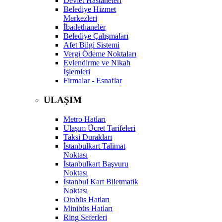
Devlet Hastaneleri
Belediye Hizmet
Merkezleri
İbadethaneler
Belediye Çalışmaları
Afet Bilgi Sistemi
Vergi Ödeme Noktaları
Evlendirme ve Nikah
İşlemleri
Firmalar - Esnaflar
ULAŞIM
Metro Hatları
Ulaşım Ücret Tarifeleri
Taksi Durakları
İstanbulkart Talimat
Noktası
İstanbulkart Başvuru
Noktası
İstanbul Kart Biletmatik
Noktası
Otobüs Hatları
Minibüs Hatları
Ring Seferleri