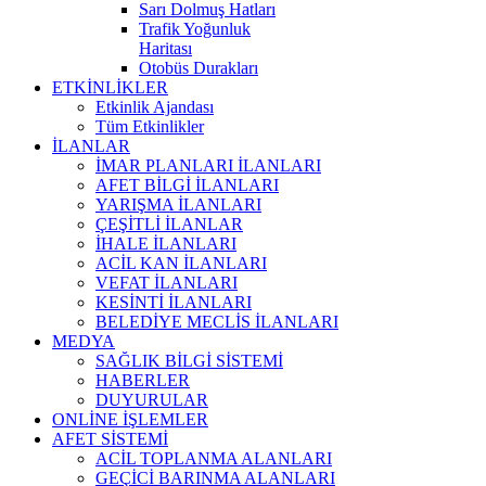
Sarı Dolmuş Hatları
Trafik Yoğunluk
Haritası
Otobüs Durakları
ETKİNLİKLER
Etkinlik Ajandası
Tüm Etkinlikler
İLANLAR
İMAR PLANLARI İLANLARI
AFET BİLGİ İLANLARI
YARIŞMA İLANLARI
ÇEŞİTLİ İLANLAR
İHALE İLANLARI
ACİL KAN İLANLARI
VEFAT İLANLARI
KESİNTİ İLANLARI
BELEDİYE MECLİS İLANLARI
MEDYA
SAĞLIK BİLGİ SİSTEMİ
HABERLER
DUYURULAR
ONLİNE İŞLEMLER
AFET SİSTEMİ
ACİL TOPLANMA ALANLARI
GEÇİCİ BARINMA ALANLARI