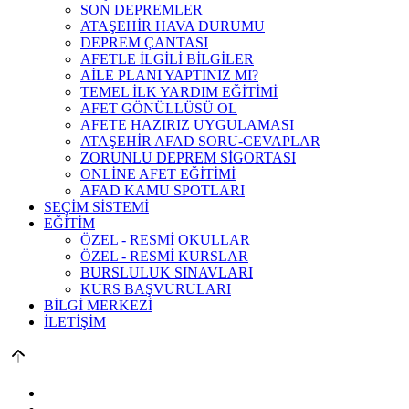
SON DEPREMLER
ATAŞEHİR HAVA DURUMU
DEPREM ÇANTASI
AFETLE İLGİLİ BİLGİLER
AİLE PLANI YAPTINIZ MI?
TEMEL İLK YARDIM EĞİTİMİ
AFET GÖNÜLLÜSÜ OL
AFETE HAZIRIZ UYGULAMASI
ATAŞEHİR AFAD SORU-CEVAPLAR
ZORUNLU DEPREM SİGORTASI
ONLİNE AFET EĞİTİMİ
AFAD KAMU SPOTLARI
SEÇİM SİSTEMİ
EĞİTİM
ÖZEL - RESMİ OKULLAR
ÖZEL - RESMİ KURSLAR
BURSLULUK SINAVLARI
KURS BAŞVURULARI
BİLGİ MERKEZİ
İLETİŞİM