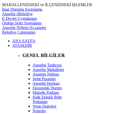
MAHALLENİZDEKİ ve İLÇENİZDEKİ İŞLEMLER
İmar Durumu Sorgulama
Ataşehir eBelediye
E-Devlet Uygulaması
Otobüs Sefer Sorgulama
Ataşehir Nöbetçi Eczaneler
Belediye Çalışmaları
ANA SAYFA
ATAŞEHİR
GENEL BİLGİLER
Ataşehir Tarihçesi
Ataşehir Mahalleler
Ataşehir Nüfusu
Semt Pazarları
Ataşehir Haritası
Ekonomik Durum
Mahalle Parkları
Halk Ekmek Büfe
Noktaları
Vergi Daireleri
Noterler