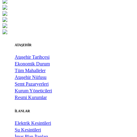
30
31
1
2
3
4
5
ATAŞEHİR
Ataşehir Tarihçesi
Ekonomik Durum
Tüm Mahalleler
Ataşehir Nüfusu
Semt Pazaryerleri
Kurum Yöneticileri
Resmi Kurumlar
İLANLAR
Elektrik Kesintileri
Su Kesintileri
İmar Plan İlanları