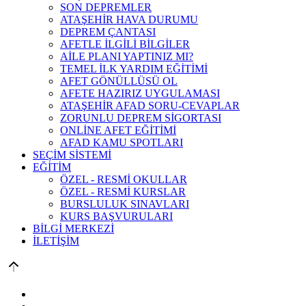
SON DEPREMLER
ATAŞEHİR HAVA DURUMU
DEPREM ÇANTASI
AFETLE İLGİLİ BİLGİLER
AİLE PLANI YAPTINIZ MI?
TEMEL İLK YARDIM EĞİTİMİ
AFET GÖNÜLLÜSÜ OL
AFETE HAZIRIZ UYGULAMASI
ATAŞEHİR AFAD SORU-CEVAPLAR
ZORUNLU DEPREM SİGORTASI
ONLİNE AFET EĞİTİMİ
AFAD KAMU SPOTLARI
SEÇİM SİSTEMİ
EĞİTİM
ÖZEL - RESMİ OKULLAR
ÖZEL - RESMİ KURSLAR
BURSLULUK SINAVLARI
KURS BAŞVURULARI
BİLGİ MERKEZİ
İLETİŞİM