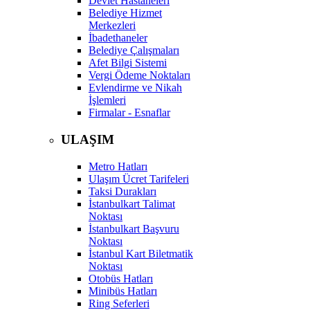
Devlet Hastaneleri
Belediye Hizmet
Merkezleri
İbadethaneler
Belediye Çalışmaları
Afet Bilgi Sistemi
Vergi Ödeme Noktaları
Evlendirme ve Nikah
İşlemleri
Firmalar - Esnaflar
ULAŞIM
Metro Hatları
Ulaşım Ücret Tarifeleri
Taksi Durakları
İstanbulkart Talimat
Noktası
İstanbulkart Başvuru
Noktası
İstanbul Kart Biletmatik
Noktası
Otobüs Hatları
Minibüs Hatları
Ring Seferleri