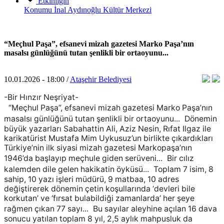
Etkinliğin
Konumu
İnal Aydınoğlu Kültür Merkezi
“Meçhul Paşa”, efsanevi mizah gazetesi Marko Paşa’nın
masalsı günlüğünü tutan şenlikli bir ortaoyunu...
10.01.2026 - 18:00 /
Ataşehir Belediyesi
-Bir Hınzır Neşriyat-
“Meçhul Paşa”, efsanevi mizah gazetesi Marko Paşa’nın
masalsı günlüğünü tutan şenlikli bir ortaoyunu... Dönemin
büyük yazarları Sabahattin Ali, Aziz Nesin, Rıfat Ilgaz ile
karikatürist Mustafa Mim Uykusuz’un birlikte çıkardıkları
Türkiye’nin ilk siyasi mizah gazetesi Markopaşa’nın
1946’da başlayıp meçhule giden serüveni... Bir cılız
kalemden dile gelen hakikatin öyküsü... Toplam 7 isim, 8
sahip, 10 yazı işleri müdürü, 9 matbaa, 10 adres
değiştirerek dönemin çetin koşullarında ‘devleri bile
korkutan’ ve ‘fırsat bulabildiği zamanlarda’ her şeye
rağmen çıkan 77 sayı... Bu sayılar aleyhine açılan 16 dava
sonucu yatılan toplam 8 yıl, 2,5 aylık mahpusluk da