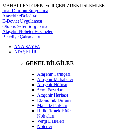
MAHALLENİZDEKİ ve İLÇENİZDEKİ İŞLEMLER
İmar Durumu Sorgulama
Ataşehir eBelediye
E-Devlet Uygulaması
Otobüs Sefer Sorgulama
Ataşehir Nöbetçi Eczaneler
Belediye Çalışmaları
ANA SAYFA
ATAŞEHİR
GENEL BİLGİLER
Ataşehir Tarihçesi
Ataşehir Mahalleler
Ataşehir Nüfusu
Semt Pazarları
Ataşehir Haritası
Ekonomik Durum
Mahalle Parkları
Halk Ekmek Büfe
Noktaları
Vergi Daireleri
Noterler