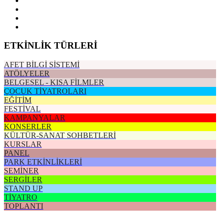
ETKİNLİK TÜRLERİ
AFET BİLGİ SİSTEMİ
ATÖLYELER
BELGESEL - KISA FİLMLER
ÇOCUK TİYATROLARI
EĞİTİM
FESTİVAL
KAMPANYALAR
KONSERLER
KÜLTÜR-SANAT SOHBETLERİ
KURSLAR
PANEL
PARK ETKİNLİKLERİ
SEMİNER
SERGİLER
STAND UP
TİYATRO
TOPLANTI