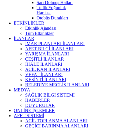
Sarı Dolmuş Hatları
Trafik Yoğunluk
Haritası
Otobüs Durakları
ETKİNLİKLER
Etkinlik Ajandası
Tüm Etkinlikler
İLANLAR
İMAR PLANLARI İLANLARI
AFET BİLGİ İLANLARI
YARIŞMA İLANLARI
ÇEŞİTLİ İLANLAR
İHALE İLANLARI
ACİL KAN İLANLARI
VEFAT İLANLARI
KESİNTİ İLANLARI
BELEDİYE MECLİS İLANLARI
MEDYA
SAĞLIK BİLGİ SİSTEMİ
HABERLER
DUYURULAR
ONLİNE İŞLEMLER
AFET SİSTEMİ
ACİL TOPLANMA ALANLARI
GEÇİCİ BARINMA ALANLARI