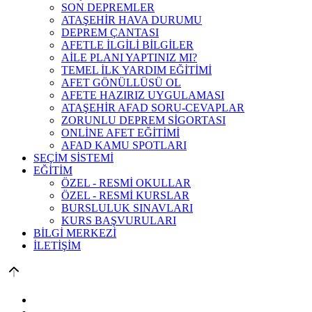
SON DEPREMLER
ATAŞEHİR HAVA DURUMU
DEPREM ÇANTASI
AFETLE İLGİLİ BİLGİLER
AİLE PLANI YAPTINIZ MI?
TEMEL İLK YARDIM EĞİTİMİ
AFET GÖNÜLLÜSÜ OL
AFETE HAZIRIZ UYGULAMASI
ATAŞEHİR AFAD SORU-CEVAPLAR
ZORUNLU DEPREM SİGORTASI
ONLİNE AFET EĞİTİMİ
AFAD KAMU SPOTLARI
SEÇİM SİSTEMİ
EĞİTİM
ÖZEL - RESMİ OKULLAR
ÖZEL - RESMİ KURSLAR
BURSLULUK SINAVLARI
KURS BAŞVURULARI
BİLGİ MERKEZİ
İLETİŞİM