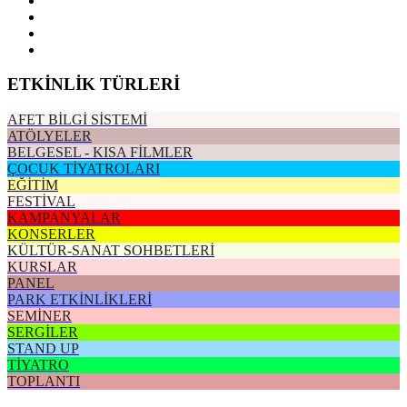
ETKİNLİK TÜRLERİ
AFET BİLGİ SİSTEMİ
ATÖLYELER
BELGESEL - KISA FİLMLER
ÇOCUK TİYATROLARI
EĞİTİM
FESTİVAL
KAMPANYALAR
KONSERLER
KÜLTÜR-SANAT SOHBETLERİ
KURSLAR
PANEL
PARK ETKİNLİKLERİ
SEMİNER
SERGİLER
STAND UP
TİYATRO
TOPLANTI