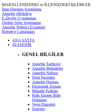
MAHALLENİZDEKİ ve İLÇENİZDEKİ İŞLEMLER
İmar Durumu Sorgulama
Ataşehir eBelediye
E-Devlet Uygulaması
Otobüs Sefer Sorgulama
Ataşehir Nöbetçi Eczaneler
Belediye Çalışmaları
ANA SAYFA
ATAŞEHİR
GENEL BİLGİLER
Ataşehir Tarihçesi
Ataşehir Mahalleler
Ataşehir Nüfusu
Semt Pazarları
Ataşehir Haritası
Ekonomik Durum
Mahalle Parkları
Halk Ekmek Büfe
Noktaları
Vergi Daireleri
Noterler