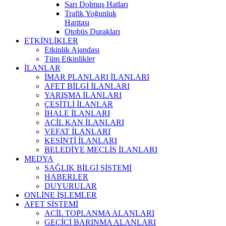
Sarı Dolmuş Hatları
Trafik Yoğunluk
Haritası
Otobüs Durakları
ETKİNLİKLER
Etkinlik Ajandası
Tüm Etkinlikler
İLANLAR
İMAR PLANLARI İLANLARI
AFET BİLGİ İLANLARI
YARIŞMA İLANLARI
ÇEŞİTLİ İLANLAR
İHALE İLANLARI
ACİL KAN İLANLARI
VEFAT İLANLARI
KESİNTİ İLANLARI
BELEDİYE MECLİS İLANLARI
MEDYA
SAĞLIK BİLGİ SİSTEMİ
HABERLER
DUYURULAR
ONLİNE İŞLEMLER
AFET SİSTEMİ
ACİL TOPLANMA ALANLARI
GEÇİCİ BARINMA ALANLARI