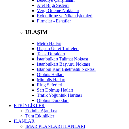
Belediye Çalışmaları
Afet Bilgi Sistemi
Vergi Ödeme Noktaları
Evlendirme ve Nikah İşlemleri
Firmalar - Esnaflar
ULAŞIM
Metro Hatları
Ulaşım Ücret Tarifeleri
Taksi Durakları
İstanbulkart Talimat Noktası
İstanbulkart Başvuru Noktası
İstanbul Kart Biletmatik Noktası
Otobüs Hatları
Minibüs Hatları
Ring Seferleri
Sarı Dolmuş Hatları
Trafik Yoğunluk Haritası
Otobüs Durakları
ETKİNLİKLER
Etkinlik Ajandası
Tüm Etkinlikler
İLANLAR
İMAR PLANLARI İLANLARI