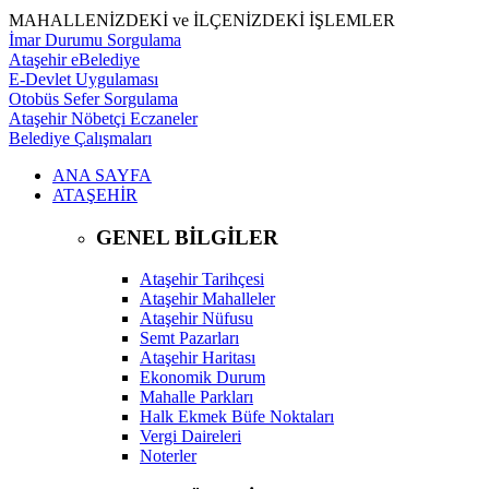
MAHALLENİZDEKİ ve İLÇENİZDEKİ İŞLEMLER
İmar Durumu Sorgulama
Ataşehir eBelediye
E-Devlet Uygulaması
Otobüs Sefer Sorgulama
Ataşehir Nöbetçi Eczaneler
Belediye Çalışmaları
ANA SAYFA
ATAŞEHİR
GENEL BİLGİLER
Ataşehir Tarihçesi
Ataşehir Mahalleler
Ataşehir Nüfusu
Semt Pazarları
Ataşehir Haritası
Ekonomik Durum
Mahalle Parkları
Halk Ekmek Büfe Noktaları
Vergi Daireleri
Noterler