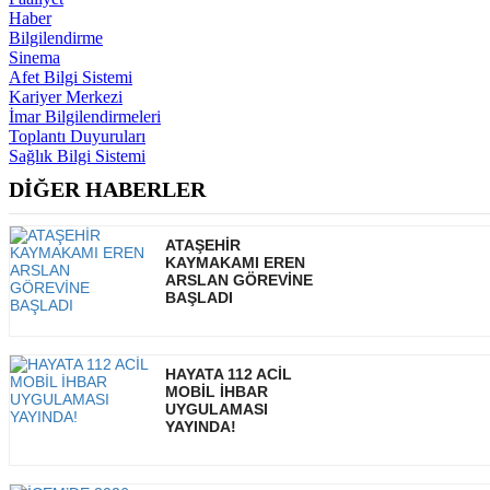
Haber
Bilgilendirme
Sinema
Afet Bilgi Sistemi
Kariyer Merkezi
İmar Bilgilendirmeleri
Toplantı Duyuruları
Sağlık Bilgi Sistemi
DİĞER HABERLER
ATAŞEHİR
KAYMAKAMI EREN
ARSLAN GÖREVİNE
BAŞLADI
HAYATA 112 ACİL
MOBİL İHBAR
UYGULAMASI
YAYINDA!