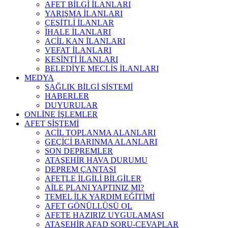
AFET BİLGİ İLANLARI
YARIŞMA İLANLARI
ÇEŞİTLİ İLANLAR
İHALE İLANLARI
ACİL KAN İLANLARI
VEFAT İLANLARI
KESİNTİ İLANLARI
BELEDİYE MECLİS İLANLARI
MEDYA
SAĞLIK BİLGİ SİSTEMİ
HABERLER
DUYURULAR
ONLİNE İŞLEMLER
AFET SİSTEMİ
ACİL TOPLANMA ALANLARI
GEÇİCİ BARINMA ALANLARI
SON DEPREMLER
ATAŞEHİR HAVA DURUMU
DEPREM ÇANTASI
AFETLE İLGİLİ BİLGİLER
AİLE PLANI YAPTINIZ MI?
TEMEL İLK YARDIM EĞİTİMİ
AFET GÖNÜLLÜSÜ OL
AFETE HAZIRIZ UYGULAMASI
ATAŞEHİR AFAD SORU-CEVAPLAR