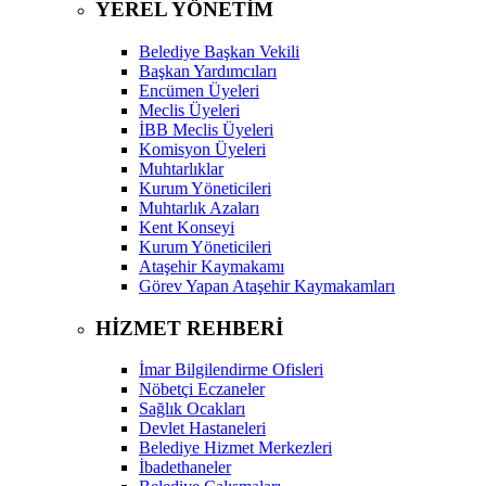
YEREL YÖNETİM
Belediye Başkan Vekili
Başkan Yardımcıları
Encümen Üyeleri
Meclis Üyeleri
İBB Meclis Üyeleri
Komisyon Üyeleri
Muhtarlıklar
Kurum Yöneticileri
Muhtarlık Azaları
Kent Konseyi
Kurum Yöneticileri
Ataşehir Kaymakamı
Görev Yapan Ataşehir Kaymakamları
HİZMET REHBERİ
İmar Bilgilendirme Ofisleri
Nöbetçi Eczaneler
Sağlık Ocakları
Devlet Hastaneleri
Belediye Hizmet Merkezleri
İbadethaneler