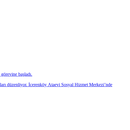
görevine başladı.
mları düzenliyor. İçerenköy Ataevi Sosyal Hizmet Merkezi’nde