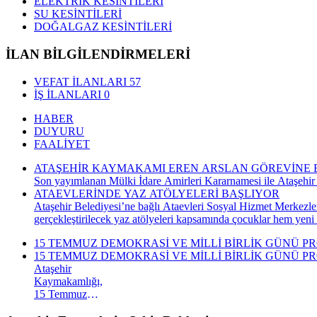
ELEKTRİK KESİNTİLERİ
SU KESİNTİLERİ
DOĞALGAZ KESİNTİLERİ
İLAN BİLGİLENDİRMELERİ
VEFAT İLANLARI
57
İŞ İLANLARI
0
HABER
DUYURU
FAALİYET
ATAŞEHİR KAYMAKAMI EREN ARSLAN GÖREVİNE 
Son yayımlanan Mülki İdare Amirleri Kararnamesi ile Ataşehir
ATAEVLERİNDE YAZ ATÖLYELERİ BAŞLIYOR
Ataşehir Belediyesi’ne bağlı Ataevleri Sosyal Hizmet Merkezle
gerçekleştirilecek yaz atölyeleri kapsamında çocuklar hem yeni
15 TEMMUZ DEMOKRASİ VE MİLLİ BİRLİK GÜNÜ P
15 TEMMUZ DEMOKRASİ VE MİLLİ BİRLİK GÜNÜ P
Ataşehir
Kaymakamlığı,
15 Temmuz
Demokrasi ve