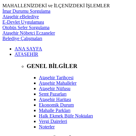
MAHALLENİZDEKİ ve İLÇENİZDEKİ İŞLEMLER
İmar Durumu Sorgulama
Ataşehir eBelediye
E-Devlet Uygulaması
Otobüs Sefer Sorgulama
Ataşehir Nöbetçi Eczaneler
Belediye Çalışmaları
ANA SAYFA
ATAŞEHİR
GENEL BİLGİLER
Ataşehir Tarihçesi
Ataşehir Mahalleler
Ataşehir Nüfusu
Semt Pazarları
Ataşehir Haritası
Ekonomik Durum
Mahalle Parkları
Halk Ekmek Büfe Noktaları
Vergi Daireleri
Noterler