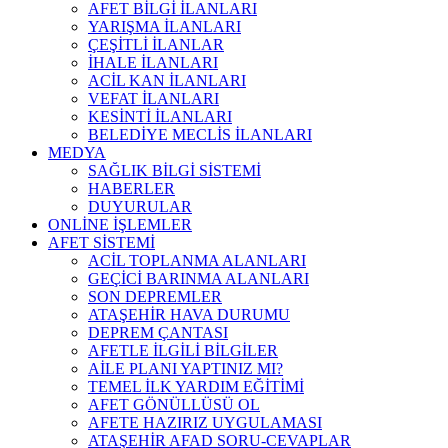
AFET BİLGİ İLANLARI
YARIŞMA İLANLARI
ÇEŞİTLİ İLANLAR
İHALE İLANLARI
ACİL KAN İLANLARI
VEFAT İLANLARI
KESİNTİ İLANLARI
BELEDİYE MECLİS İLANLARI
MEDYA
SAĞLIK BİLGİ SİSTEMİ
HABERLER
DUYURULAR
ONLİNE İŞLEMLER
AFET SİSTEMİ
ACİL TOPLANMA ALANLARI
GEÇİCİ BARINMA ALANLARI
SON DEPREMLER
ATAŞEHİR HAVA DURUMU
DEPREM ÇANTASI
AFETLE İLGİLİ BİLGİLER
AİLE PLANI YAPTINIZ MI?
TEMEL İLK YARDIM EĞİTİMİ
AFET GÖNÜLLÜSÜ OL
AFETE HAZIRIZ UYGULAMASI
ATAŞEHİR AFAD SORU-CEVAPLAR