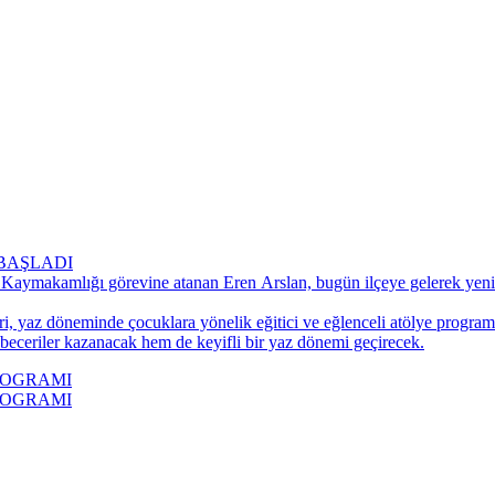
BAŞLADI
 Kaymakamlığı görevine atanan Eren Arslan, bugün ilçeye gelerek yeni 
ri, yaz döneminde çocuklara yönelik eğitici ve eğlenceli atölye progra
 beceriler kazanacak hem de keyifli bir yaz dönemi geçirecek.
ROGRAMI
ROGRAMI