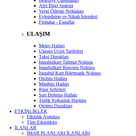
Belediye Çalışmaları
Afet Bilgi Sistemi
Vergi Ödeme Noktaları
Evlendirme ve Nikah İşlemleri
Firmalar - Esnaflar
ULAŞIM
Metro Hatları
Ulaşım Ücret Tarifeleri
Taksi Durakları
İstanbulkart Talimat Noktası
İstanbulkart Başvuru Noktası
İstanbul Kart Biletmatik Noktası
Otobüs Hatları
Minibüs Hatları
Ring Seferleri
Sarı Dolmuş Hatları
Trafik Yoğunluk Haritası
Otobüs Durakları
ETKİNLİKLER
Etkinlik Ajandası
Tüm Etkinlikler
İLANLAR
İMAR PLANLARI İLANLARI