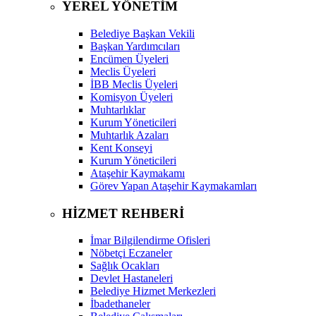
YEREL YÖNETİM
Belediye Başkan Vekili
Başkan Yardımcıları
Encümen Üyeleri
Meclis Üyeleri
İBB Meclis Üyeleri
Komisyon Üyeleri
Muhtarlıklar
Kurum Yöneticileri
Muhtarlık Azaları
Kent Konseyi
Kurum Yöneticileri
Ataşehir Kaymakamı
Görev Yapan Ataşehir Kaymakamları
HİZMET REHBERİ
İmar Bilgilendirme Ofisleri
Nöbetçi Eczaneler
Sağlık Ocakları
Devlet Hastaneleri
Belediye Hizmet Merkezleri
İbadethaneler