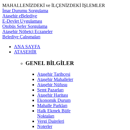
MAHALLENİZDEKİ ve İLÇENİZDEKİ İŞLEMLER
İmar Durumu Sorgulama
Ataşehir eBelediye
E-Devlet Uygulaması
Otobüs Sefer Sorgulama
Ataşehir Nöbetçi Eczaneler
Belediye Çalışmaları
ANA SAYFA
ATAŞEHİR
GENEL BİLGİLER
Ataşehir Tarihçesi
Ataşehir Mahalleler
Ataşehir Nüfusu
Semt Pazarları
Ataşehir Haritası
Ekonomik Durum
Mahalle Parkları
Halk Ekmek Büfe
Noktaları
Vergi Daireleri
Noterler