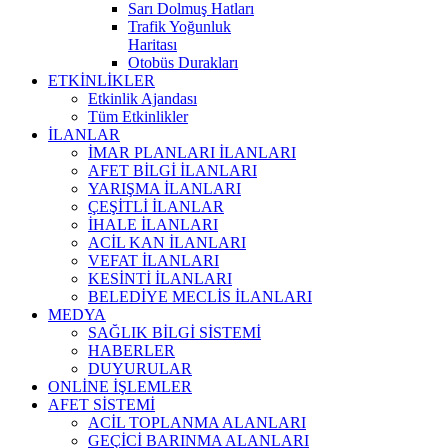
Sarı Dolmuş Hatları
Trafik Yoğunluk
Haritası
Otobüs Durakları
ETKİNLİKLER
Etkinlik Ajandası
Tüm Etkinlikler
İLANLAR
İMAR PLANLARI İLANLARI
AFET BİLGİ İLANLARI
YARIŞMA İLANLARI
ÇEŞİTLİ İLANLAR
İHALE İLANLARI
ACİL KAN İLANLARI
VEFAT İLANLARI
KESİNTİ İLANLARI
BELEDİYE MECLİS İLANLARI
MEDYA
SAĞLIK BİLGİ SİSTEMİ
HABERLER
DUYURULAR
ONLİNE İŞLEMLER
AFET SİSTEMİ
ACİL TOPLANMA ALANLARI
GEÇİCİ BARINMA ALANLARI