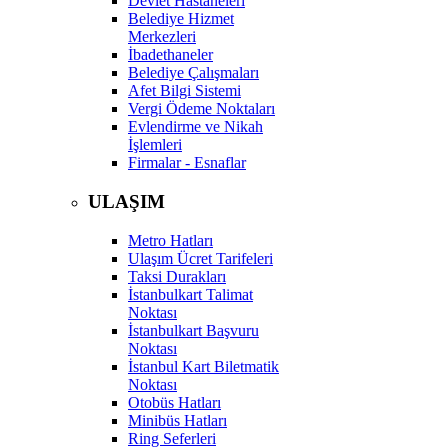
Devlet Hastaneleri
Belediye Hizmet
Merkezleri
İbadethaneler
Belediye Çalışmaları
Afet Bilgi Sistemi
Vergi Ödeme Noktaları
Evlendirme ve Nikah
İşlemleri
Firmalar - Esnaflar
ULAŞIM
Metro Hatları
Ulaşım Ücret Tarifeleri
Taksi Durakları
İstanbulkart Talimat
Noktası
İstanbulkart Başvuru
Noktası
İstanbul Kart Biletmatik
Noktası
Otobüs Hatları
Minibüs Hatları
Ring Seferleri