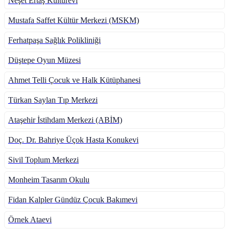
Neşet Ertaş Kültürevi
temasıyla
gerçekleştirilecek
Mustafa Saffet Kültür Merkezi (MSKM)
etkinlikler, 15-
17 Temmuz
tarihleri
Ferhatpaşa Sağlık Polikliniği
arasında çeşitli
noktalarda
Düştepe Oyun Müzesi
düzenlenecek.
Ahmet Telli Çocuk ve Halk Kütüphanesi
Türkan Saylan Tıp Merkezi
Ataşehir İstihdam Merkezi (ABİM)
Doç. Dr. Bahriye Üçok Hasta Konukevi
Sivil Toplum Merkezi
Monheim Tasarım Okulu
Fidan Kalpler Gündüz Çocuk Bakımevi
Örnek Ataevi