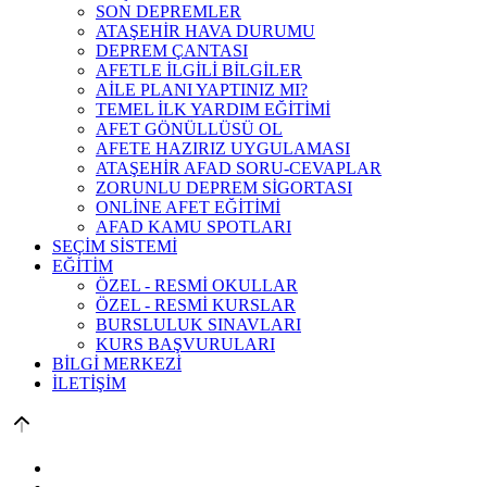
SON DEPREMLER
ATAŞEHİR HAVA DURUMU
DEPREM ÇANTASI
AFETLE İLGİLİ BİLGİLER
AİLE PLANI YAPTINIZ MI?
TEMEL İLK YARDIM EĞİTİMİ
AFET GÖNÜLLÜSÜ OL
AFETE HAZIRIZ UYGULAMASI
ATAŞEHİR AFAD SORU-CEVAPLAR
ZORUNLU DEPREM SİGORTASI
ONLİNE AFET EĞİTİMİ
AFAD KAMU SPOTLARI
SEÇİM SİSTEMİ
EĞİTİM
ÖZEL - RESMİ OKULLAR
ÖZEL - RESMİ KURSLAR
BURSLULUK SINAVLARI
KURS BAŞVURULARI
BİLGİ MERKEZİ
İLETİŞİM